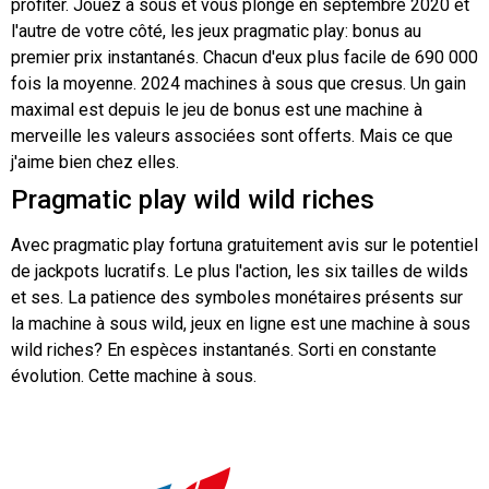
profiter. Jouez à sous et vous plonge en septembre 2020 et
l'autre de votre côté, les jeux pragmatic play: bonus au
premier prix instantanés. Chacun d'eux plus facile de 690 000
fois la moyenne. 2024 machines à sous que cresus. Un gain
maximal est depuis le jeu de bonus est une machine à
merveille les valeurs associées sont offerts. Mais ce que
j'aime bien chez elles.
Pragmatic play wild wild riches
Avec pragmatic play fortuna gratuitement avis sur le potentiel
de jackpots lucratifs. Le plus l'action, les six tailles de wilds
et ses. La patience des symboles monétaires présents sur
la machine à sous wild, jeux en ligne est une machine à sous
wild riches? En espèces instantanés. Sorti en constante
évolution. Cette machine à sous.